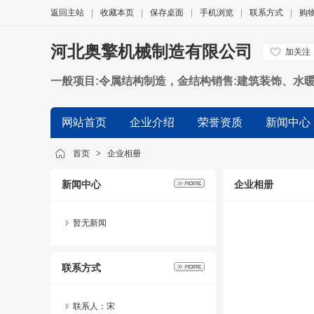
返回主站
|
收藏本页
|
保存桌面
|
手机浏览
|
联系方式
|
购
河北奥擎机械制造有限公司
加关注
一般项目:令属结构制造，金结构销售:建筑装饰、水
售:金属链条及其他会属制品销售，金属制品销售:物
网站首页
企业介绍
荣誉资质
新闻中心
首页
>
企业相册
新闻中心
企业相册
暂无新闻
联系方式
联系人：宋