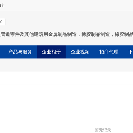
物车
0
暖管道零件及其他建筑用金属制品制造，橡胶制品制造，橡胶制
料搬运装备制造:物料搬运装备销售;特种设备销售。(除依法须经
产品与服务
企业相册
企业视频
招商代理
下
暂无记录