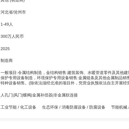
其他 (制造商)
河北省/沧州市
1-49人
300万人民币
2025
制造商
一般项目:令属结构制造，金结构销售:建筑装饰、水暖管道零件及其他建
保护专用设备制造，环境保护专用设备销售:金属链条及其他会属制品销售
特种设备销售。(除依法须经北准的项目外，凭营业执预依法自主开展经营
人孔门|风门|蝶阀|金属补偿器|非金属软连接
工业节能
/
化工设备
生态环保
/
消毒防腐设备
/
防腐设备
节能机械