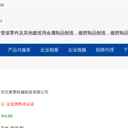
物车
0
暖管道零件及其他建筑用金属制品制造，橡胶制品制造，橡胶制
料搬运装备制造:物料搬运装备销售;特种设备销售。(除依法须经
产品与服务
企业相册
企业视频
招商代理
下
河北奥擎机械制造有限公司
企业资料未认证
￥0.00